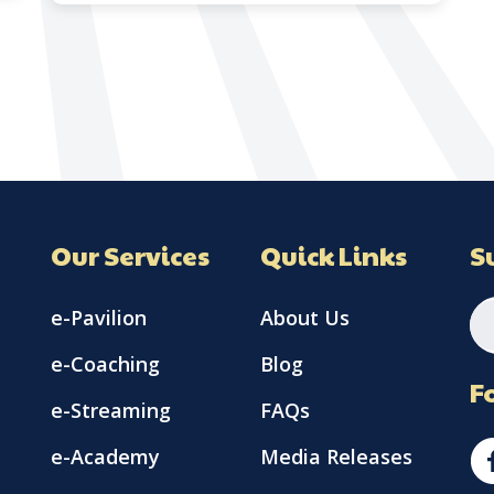
Our Services
Quick Links
S
e-Pavilion
About Us
e-Coaching
Blog
F
e-Streaming
FAQs
e-Academy
Media Releases