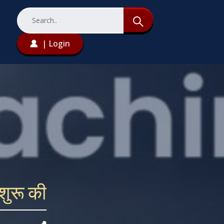
| Login
 शुरू की