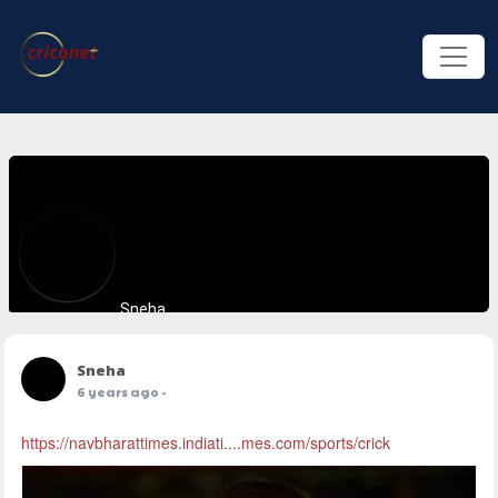
Sneha
Sneha
6 years ago
-
https://navbharattimes.indiati....mes.com/sports/crick