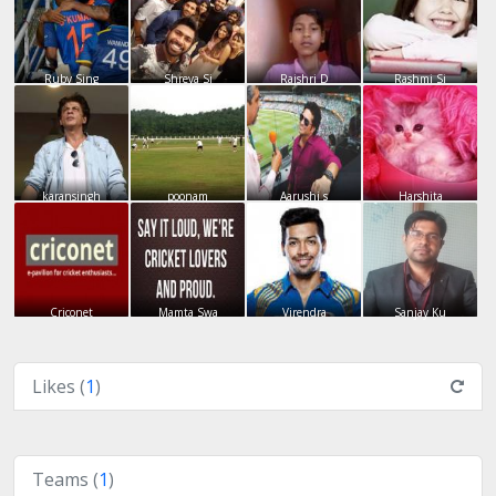
Ruby Sing
Shreya Si
Rajshri D
Rashmi Si
karansingh
poonam
Aarushi s
Harshita
Criconet
Mamta Swa
Virendra
Sanjay Ku
Likes (
1
)
Teams (
1
)