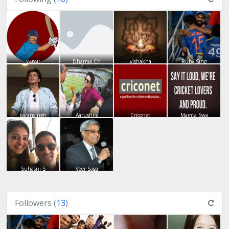
vsagar
Dharma Ch
vishakha
Ruby Sing
karansingh
Aarushi s
Criconet
Mamta Swa
Suhasni S
Veer Saga
Followers (
13
)