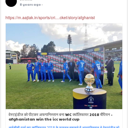
8 years ago
-
https://m.aajtak.in/sports/cri....cket/story/afghanist
वेस्टइंडीज को पीटकर अफगानिस्तान बना WC क्‍वॉलिफायर 2018 चैंपियन -
afghanistan win the icc world cup
आईसीसी वर्ल्ड कप क्‍वॉलिफायर 2018 के फाइनल मुकाबले में अफगानिस्तान ने वेस्टइंडीज को